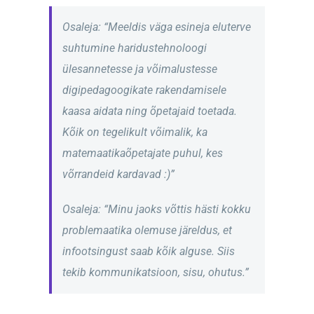
Osaleja: “
Meeldis väga esineja eluterve
suhtumine haridustehnoloogi
ülesannetesse ja võimalustesse
digipedagoogikate rakendamisele
kaasa aidata ning õpetajaid toetada.
Kõik on tegelikult võimalik, ka
matemaatikaõpetajate puhul, kes
võrrandeid kardavad :)”
Osaleja: “Minu jaoks võttis hästi kokku
problemaatika olemuse järeldus, et
infootsingust saab kõik alguse. Siis
tekib kommunikatsioon, sisu, ohutus.”