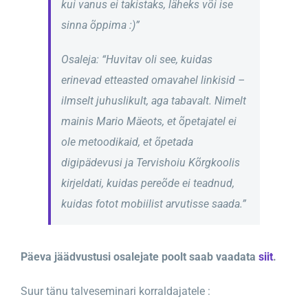
kui vanus ei takistaks, läheks või ise
sinna õppima :)”
Osaleja: “Huvitav oli see, kuidas
erinevad etteasted omavahel linkisid –
ilmselt juhuslikult, aga tabavalt. Nimelt
mainis Mario Mäeots, et õpetajatel ei
ole metoodikaid, et õpetada
digipädevusi ja Tervishoiu Kõrgkoolis
kirjeldati, kuidas pereõde ei teadnud,
kuidas fotot mobiilist arvutisse saada.”
Päeva jäädvustusi osalejate poolt saab vaadata
siit
.
Suur tänu talveseminari korraldajatele :