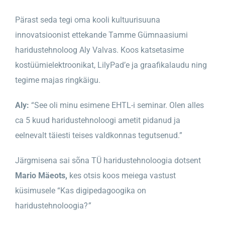
Pärast seda tegi oma kooli kultuurisuuna
innovatsioonist ettekande Tamme Gümnaasiumi
haridustehnoloog Aly Valvas. Koos katsetasime
kostüümielektroonikat, LilyPad’e ja graafikalaudu ning
tegime majas ringkäigu.
Aly:
“See oli minu esimene EHTL-i seminar. Olen alles
ca 5 kuud haridustehnoloogi ametit pidanud ja
eelnevalt täiesti teises valdkonnas tegutsenud.”
Järgmisena sai sõna TÜ haridustehnoloogia dotsent
Mario Mäeots,
kes otsis koos meiega vastust
küsimusele “
Kas digipedagoogika on
haridustehnoloogia?
”