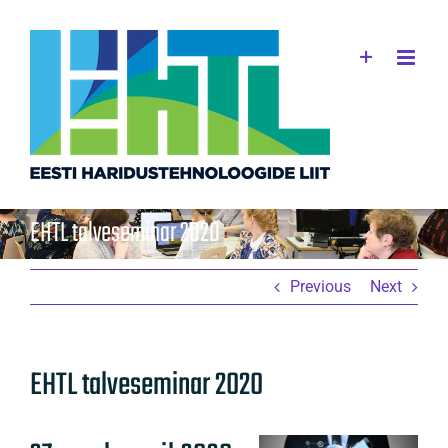
Skip
to
content
EHTL talveseminar 2020
Previous
Next
EHTL talveseminar 2020