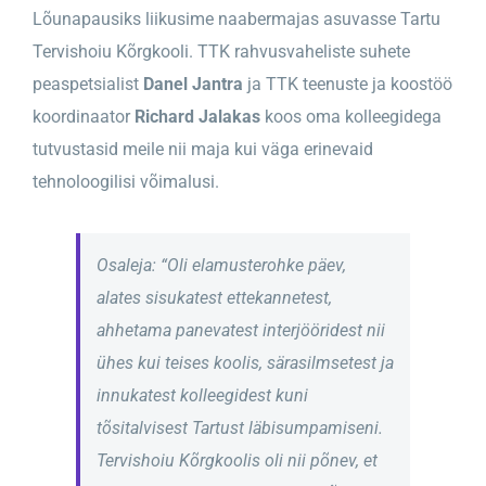
Lõunapausiks liikusime naabermajas asuvasse Tartu
Tervishoiu Kõrgkooli.
TT
K rahvusvaheliste suhete
peaspetsialist
Danel Jantra
ja TTK
teenuste ja koostöö
koordinaator
Richard Jalakas
koos oma kolleegidega
tutvustasid meile nii maja kui
väga erinevaid
tehnoloogilisi võimalusi.
Osaleja: “Oli elamusterohke päev,
alates sisukatest ettekannetest,
ahhetama panevatest interjööridest nii
ühes kui teises koolis, särasilmsetest ja
innukatest kolleegidest kuni
tõsitalvisest Tartust läbisumpamiseni.
Tervishoiu Kõrgkoolis oli nii põnev, et