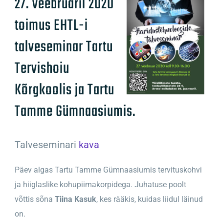
27. veebruaril 2020
toimus EHTL-i
talveseminar Tartu
Tervishoiu
Kõrgkoolis ja Tartu
Tamme Gümnaasiumis.
Talveseminari
kava
Päev algas Tartu Tamme Gümnaasiumis tervituskohvi
ja hiiglaslike kohupiimakorpidega. Juhatuse poolt
võttis sõna
Tiina Kasuk
, kes rääkis, kuidas liidul läinud
on.